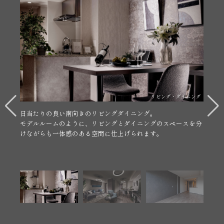
シューズインクローク
ウォークインクローク
リビング・ダイニング
リビング・ダイニング
ウォールドア
ウォールドア
キッチン
L字型の棚を設置したシューズインクローク。棚は可動式の
T字型のハンガーパイプで目いっぱい服を収納できるウォーク
対面式のL字型キッチンは、カウンターがフラットになってい
日当たりの良い南向きのリビングダイニング。
為、用途や物の大きさに合わせて自由に調節が可能です。
インクローク。
る為、作業しながらも小さなお子様の動向を把握することが可
モデルルームのように、リビングとダイニングのスペースを分
上部は棚になっており、小物類から衣装ケースのような大きな
能です。
けながらも一体感のある空間に仕上げられます。
物まで幅広く収納が可能です。
※棟内MRでは開放して活用
※棟内MRでは開放して活用
しております。
しております。