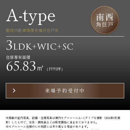
A-type
敷地内駐車場優先権付住戸有
3
LDK+WIC+SC
住居専有面積
65.83
㎡
（19.91坪）
来場予約受付中
※掲載の室内写真、設備・仕様写真は棟内モデルルームA～Cタイプを撮影（2024年9月撮
影）したもので、家具・調度品などは販売価格に含まれておりません。
※モデルルーム仕様のため実際とは多少異なる場合があります。