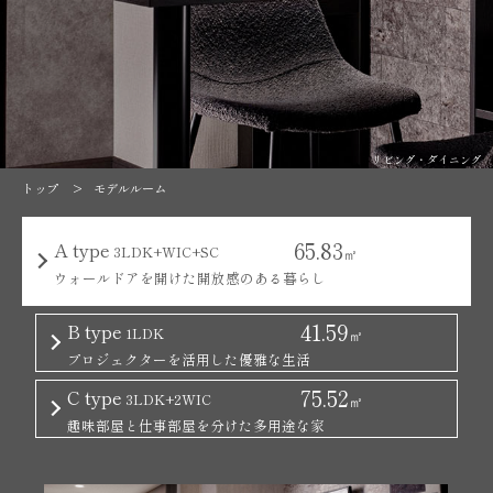
リビング・ダイニング
トップ
モデルルーム
65.83
A type
3LDK+WIC+SC
㎡
ウォールドアを開けた開放感のある暮らし
41.59
B type
1LDK
㎡
プロジェクターを活用した優雅な生活
75.52
C type
3LDK+2WIC
㎡
趣味部屋と仕事部屋を分けた多用途な家