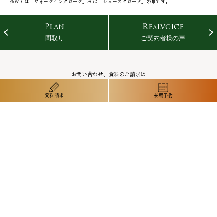
※WICは「ウォークインクローク」SCは「シューズクローク」の事です。
Plan
Realvoice
間取り
ご契約者様の声
お問い合わせ、資料のご請求は
「サンクレイドル池下」現地販売センター
0120-944-617
資料請求
来場予約
営業時間／10:00～19:00 定休日／火・水曜（祝日は除く）
事業主＜売主＞
販売提携＜代理＞